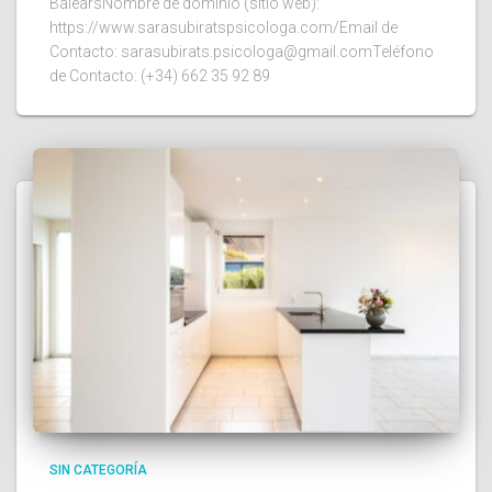
BalearsNombre de dominio (sitio web):
https://www.sarasubiratspsicologa.com/Email de
Contacto: sarasubirats.psicologa@gmail.comTeléfono
de Contacto: (+34) 662 35 92 89
SIN CATEGORÍA