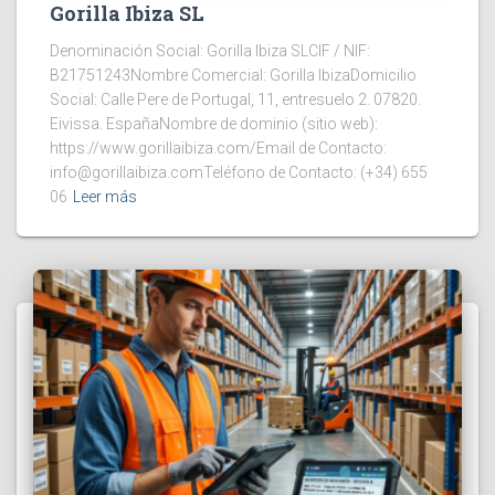
Gorilla Ibiza SL
Denominación Social: Gorilla Ibiza SLCIF / NIF:
B21751243Nombre Comercial: Gorilla IbizaDomicilio
Social: Calle Pere de Portugal, 11, entresuelo 2. 07820.
Eivissa. EspañaNombre de dominio (sitio web):
https://www.gorillaibiza.com/Email de Contacto:
info@gorillaibiza.comTeléfono de Contacto: (+34) 655
06
Leer más