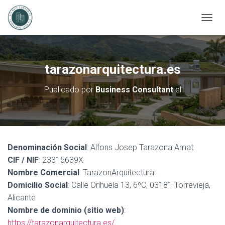
C
A
M
B
I
tarazonarquitectura.es
A
R
Publicado por
Business Consultant
el
M
O
D
O
D
E
Denominación Social
: Alfons Josep Tarazona Amat
N
A
CIF / NIF
: 23315639X
V
Nombre Comercial
: TarazonArquitectura
E
Domicilio Social
: Calle Orihuela 13, 6ºC, 03181 Torrevieja,
G
Alicante
A
C
Nombre de dominio (sitio web)
:
I
https://tarazonarquitectura.es/