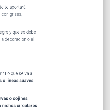
te te aportará
 con grises,
legre y que se debe
la decoración o el
r? Lo que se va a
s o líneas suaves
.
vas o cojines
o nichos circulares