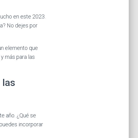
mucho en este 2023.
ia? No dejes por
un elemento que
 y más para las
 las
te año. ¿Qué se
 puedes incorporar