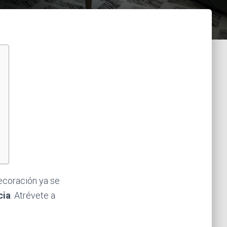
ecoración ya se
cia
. Atrévete a