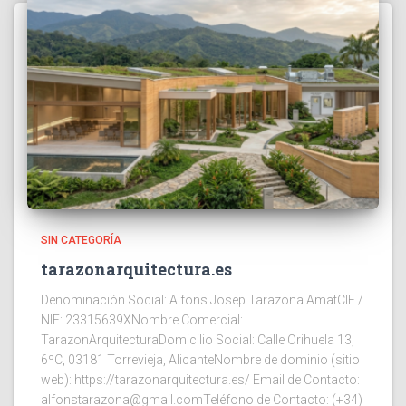
SIN CATEGORÍA
tarazonarquitectura.es
Denominación Social: Alfons Josep Tarazona AmatCIF /
NIF: 23315639XNombre Comercial:
TarazonArquitecturaDomicilio Social: Calle Orihuela 13,
6ºC, 03181 Torrevieja, AlicanteNombre de dominio (sitio
web): https://tarazonarquitectura.es/ Email de Contacto:
alfonstarazona@gmail.comTeléfono de Contacto: (+34)