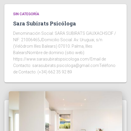
SIN CATEGORÍA
Sara Subirats Psicóloga
Denominación Social: SARA SUBIRATS GAUXACHSCIF /
NIF: 21006465JDomicilio Social: Av. Uruguai, s/n
(Velòdrom Illes Balears) 07010. Palma, Illes
BalearsNombre de dominio (sitio web):
https://www.sarasubiratspsicologa.com/Email de
Contacto: sarasubirats.psicologa@gmail.comTeléfono
de Contacto: (+34) 662 35 92 89