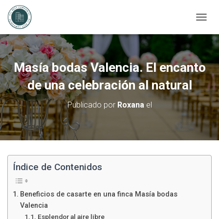
C
A
M
B
I
Masía bodas Valencia. El encanto
A
R
de una celebración al natural
M
O
Publicado por
Roxana
el
D
O
D
E
N
A
V
Índice de Contenidos
E
G
A
Beneficios de casarte en una finca Masía bodas
C
Valencia
I
Esplendor al aire libre