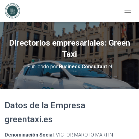
C
A
M
B
I
Directorios empresariales: Green
A
R
Taxi
M
O
Publicado por
Business Consultant
el
D
O
D
E
N
A
Datos de la Empresa
V
E
G
greentaxi.es
A
C
I
Denominación Social
: VICTOR MAROTO MARTIN