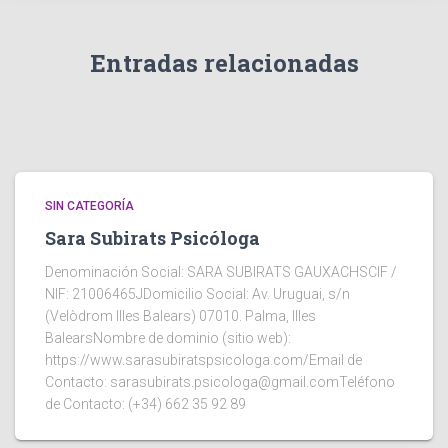
Entradas relacionadas
SIN CATEGORÍA
Sara Subirats Psicóloga
Denominación Social: SARA SUBIRATS GAUXACHSCIF /
NIF: 21006465JDomicilio Social: Av. Uruguai, s/n
(Velòdrom Illes Balears) 07010. Palma, Illes
BalearsNombre de dominio (sitio web):
https://www.sarasubiratspsicologa.com/Email de
Contacto: sarasubirats.psicologa@gmail.comTeléfono
de Contacto: (+34) 662 35 92 89