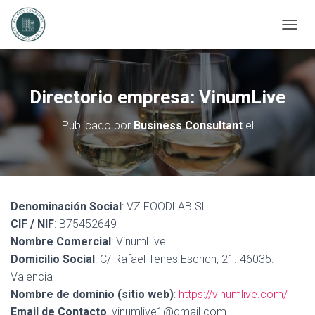
C
A
M
B
I
Directorio empresa: VinumLive
A
R
Publicado por
Business Consultant
el
M
O
D
O
D
E
Denominación Social
: VZ FOODLAB SL
N
A
CIF / NIF
: B75452649
V
Nombre Comercial
: VinumLive
E
Domicilio Social
: C/ Rafael Tenes Escrich, 21. 46035.
G
Valencia
A
C
Nombre de dominio (sitio web)
:
https://vinumlive.com/
I
Email de Contacto
: vinumlive1@gmail.com