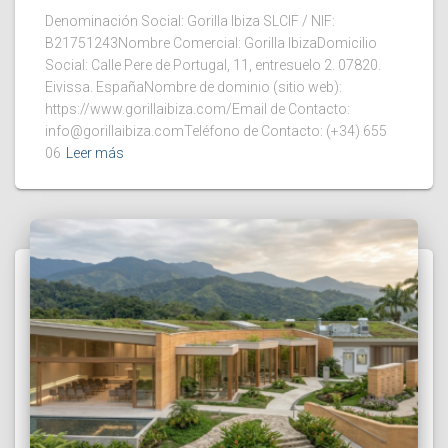
Denominación Social: Gorilla Ibiza SLCIF / NIF:
B21751243Nombre Comercial: Gorilla IbizaDomicilio
Social: Calle Pere de Portugal, 11, entresuelo 2. 07820.
Eivissa. EspañaNombre de dominio (sitio web):
https://www.gorillaibiza.com/Email de Contacto:
info@gorillaibiza.comTeléfono de Contacto: (+34) 655
06
Leer más